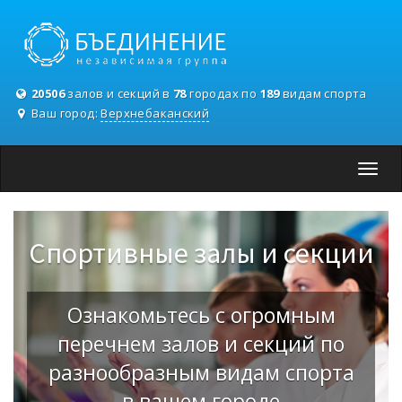
20506
залов и секций в
78
городах по
189
видам спорта
Ваш город:
Верхнебаканский
Toggl
navig
Спортивные залы и секции
Ознакомьтесь с огромным
перечнем залов и секций по
разнообразным видам спорта
в вашем городе